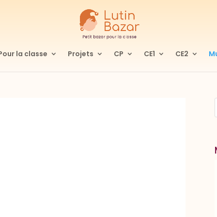
Pour la classe
Projets
CP
CE1
CE2
Mu