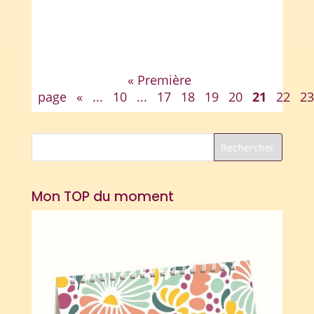
Documents [su_button...
« Première
page
«
...
10
...
17
18
19
20
21
22
23
Mon TOP du moment