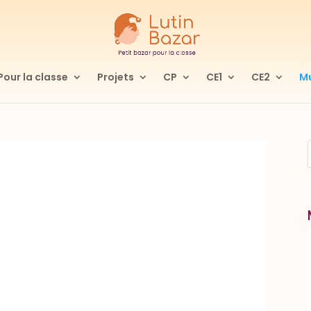
Pour la classe
Projets
CP
CE1
CE2
Mu