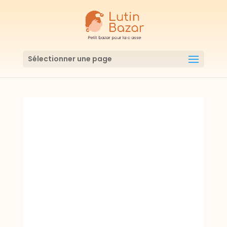
Sélectionner une page