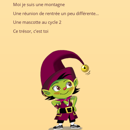
Moi je suis une montagne
Une réunion de rentrée un peu différente…
Une mascotte au cycle 2
Ce trésor, c’est toi