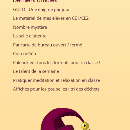
Derniers articles
GOTD : Une énigme par jour
Le matériel de mes élèves en CE1/CE2
Nombre mystère
La salle d’attente
Pancarte de bureau ouvert / fermé
Coin météo
Calendrier : tous les formats pour la classe !
Le talent de la semaine
Pratiquer méditation et relaxation en classe
Affiches pour les poubelles : tri des déchets