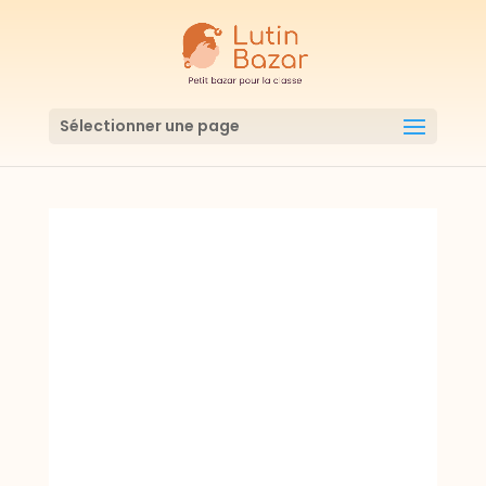
Sélectionner une page