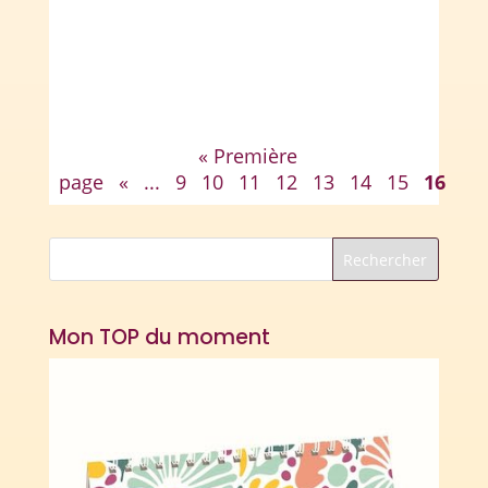
mathématiques, répartis par sous-
domaines. [su_spacer...
« Première
page
«
...
9
10
11
12
13
14
15
16
Mon TOP du moment