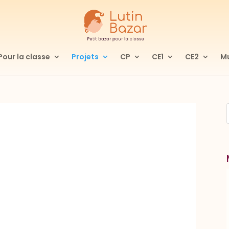
Pour la classe
Projets
CP
CE1
CE2
Mu