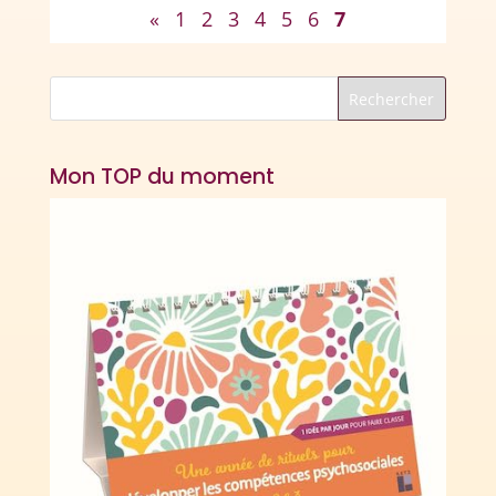
«
1
2
3
4
5
6
7
Mon TOP du moment