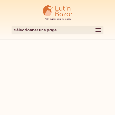
Sélectionner une page