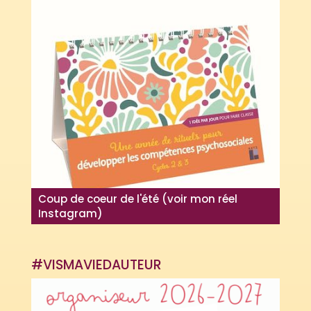
Coup de coeur de l'été (voir mon réel
Instagram)
#VISMAVIEDAUTEUR