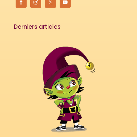
Derniers articles