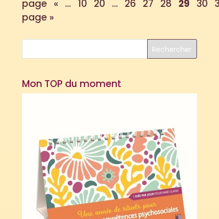
page
«
...
10
20
...
26
27
28
29
30
3
page »
Mon TOP du moment