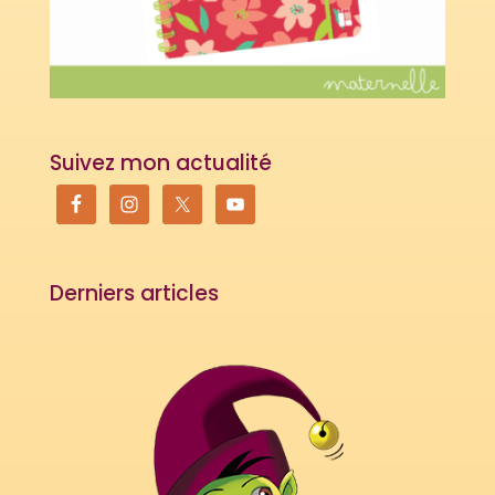
Suivez mon actualité
Derniers articles