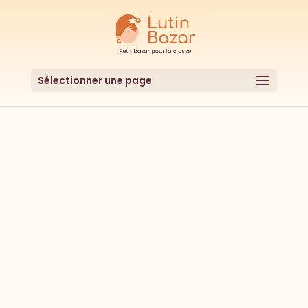
Sélectionner une page