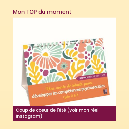
Mon TOP du moment
Coup de coeur de l'été (voir mon réel
Instagram)