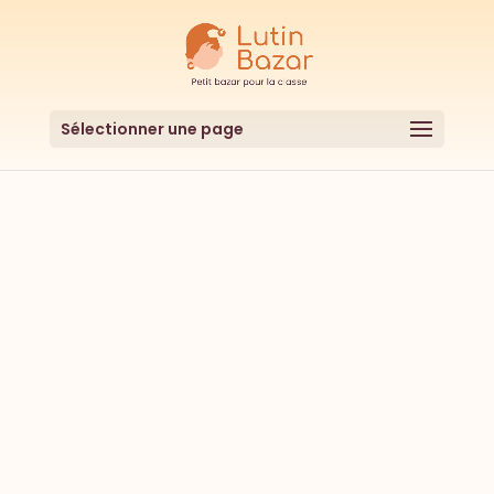
Sélectionner une page