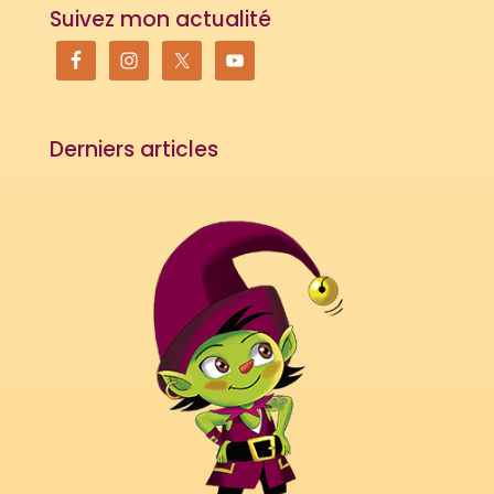
Suivez mon actualité
Derniers articles