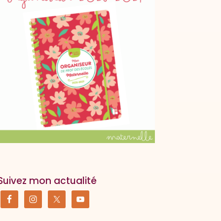
Suivez mon actualité