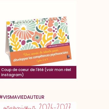
Coup de coeur de l'été (voir mon réel
Instagram)
#VISMAVIEDAUTEUR