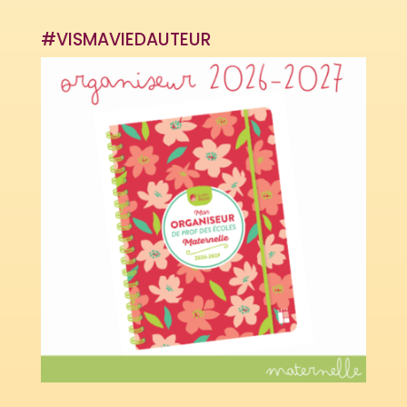
#VISMAVIEDAUTEUR