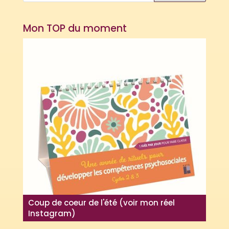
Mon TOP du moment
Coup de coeur de l'été (voir mon réel
Instagram)