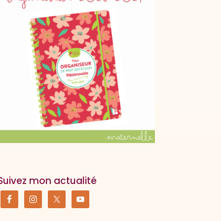
Suivez mon actualité