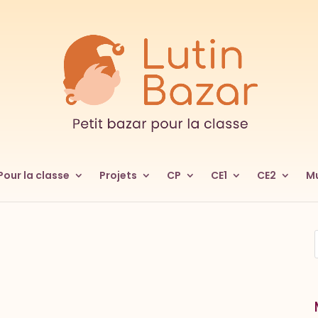
Pour la classe
Projets
CP
CE1
CE2
Mu