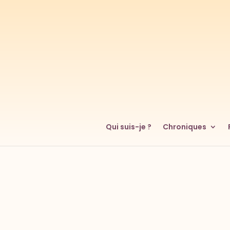
Qui suis-je ?
Chroniques