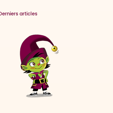
Derniers articles