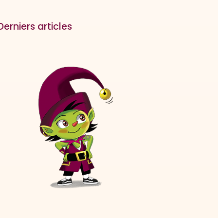
Derniers articles