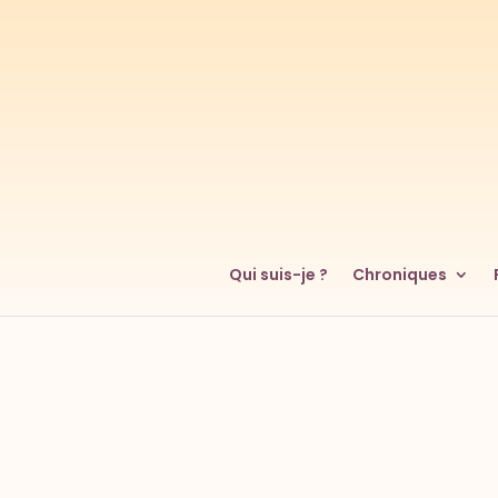
Qui suis-je ?
Chroniques