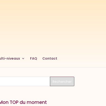
lti-niveaux
FAQ
Contact
Mon TOP du moment