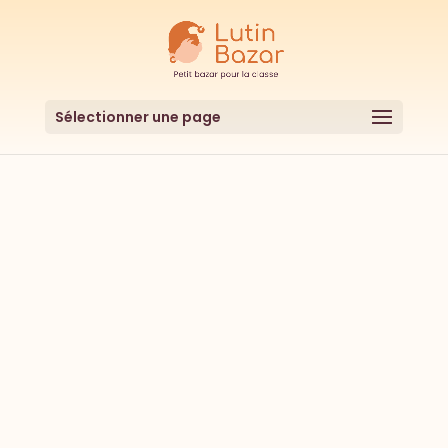
Sélectionner une page