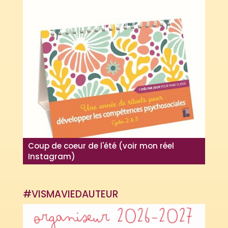
Coup de coeur de l'été (voir mon réel
Instagram)
#VISMAVIEDAUTEUR