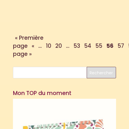
états de l'eau et les caractéristiques de...
« Première
page
«
...
10
20
...
53
54
55
56
57
page »
Mon TOP du moment