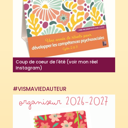
Coup de coeur de l'été (voir mon réel
Instagram)
#VISMAVIEDAUTEUR