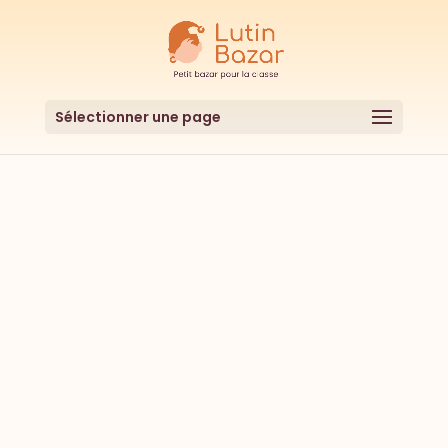
Sélectionner une page