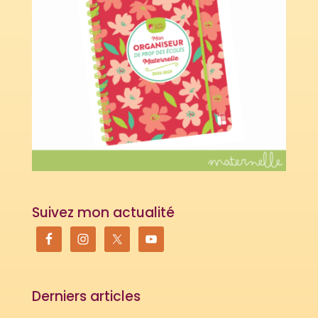
Suivez mon actualité
Derniers articles