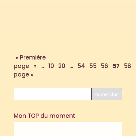
d'un plan de travail, voici les explications
en image (clic pour agrandir) :
Ainsi que 2 plans de travail pour vous
donner une idée de...
« Première
page
«
...
10
20
...
54
55
56
57
58
page »
Mon TOP du moment