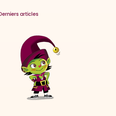
Derniers articles