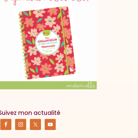
Suivez mon actualité