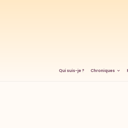
Qui suis-je ?
Chroniques