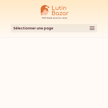
Sélectionner une page