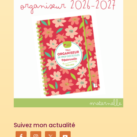
Suivez mon actualité