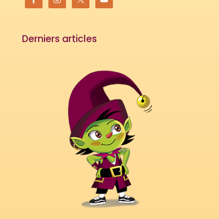
Derniers articles