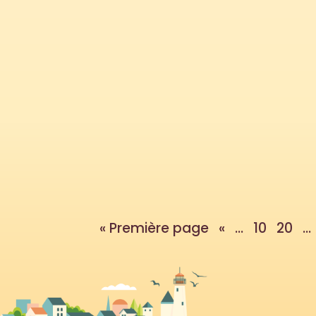
Apprendre les tables de multiplication n'
pour organiser des activités et des atel
« Première page
«
...
10
20
...