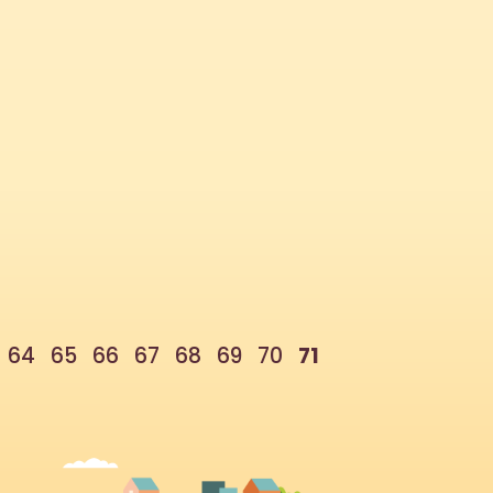
est pas toujours évident... Voici quelques outils
iers autour de ce thème : [su_button...
64
65
66
67
68
69
70
71