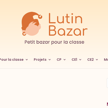
Pour la classe
Projets
CP
CE1
CE2
Mu