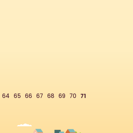
est pas toujours évident... Voici quelques outils
iers autour de ce thème : [su_button...
64
65
66
67
68
69
70
71