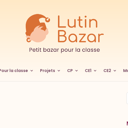
Pour la classe
Projets
CP
CE1
CE2
Mu