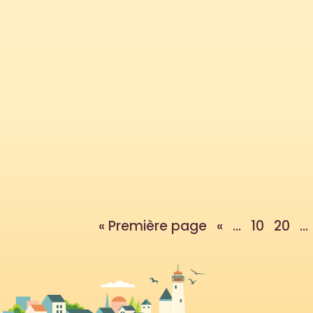
Apprendre les tables de multiplication n'
pour organiser des activités et des atel
« Première page
«
...
10
20
...