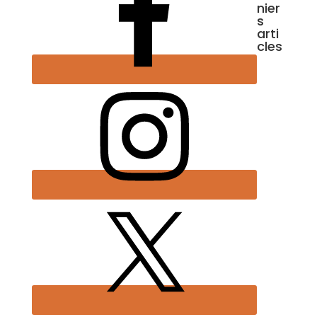
nier
s
arti
cles