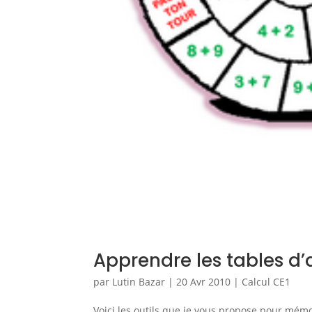
Apprendre les tables d’
par
Lutin Bazar
|
20 Avr 2010
|
Calcul CE1
Voici les outils que je vous propose pour mémor