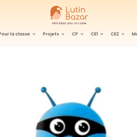
Pour la classe
Projets
CP
CE1
CE2
Mu