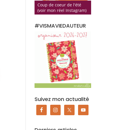
Coup de coeur de l'été
(voir mon réel Instagram)
#VISMAVIEDAUTEUR
Suivez mon actualité
Derniers articles