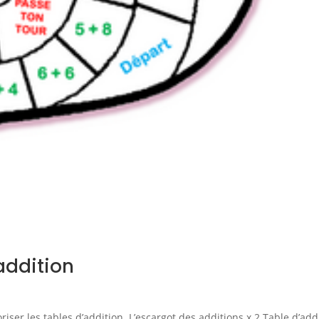
addition
iser les tables d’addition. L’escargot des additions x 2 Table d’add