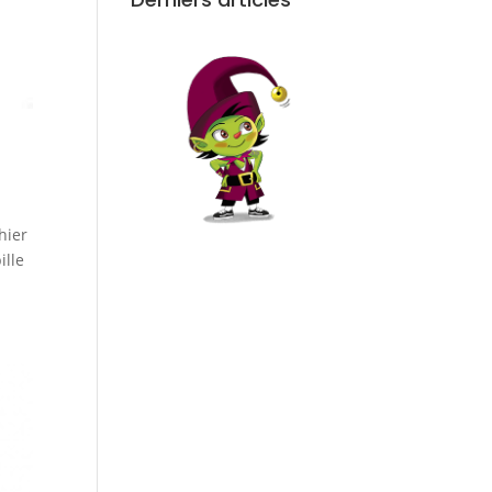
hier
ille