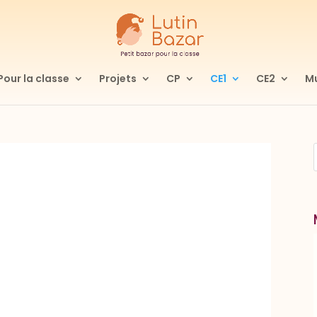
Pour la classe
Projets
CP
CE1
CE2
Mu