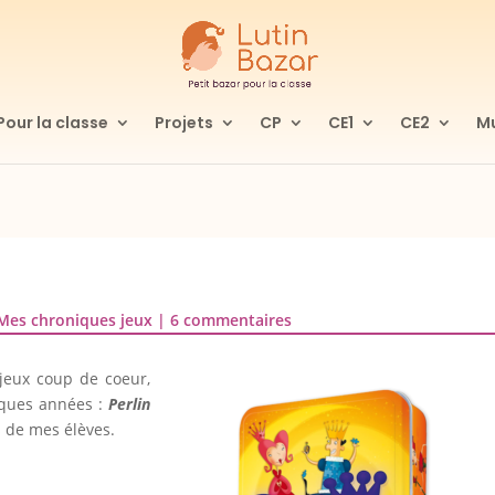
Pour la classe
Projets
CP
CE1
CE2
Mu
Mes chroniques jeux
|
6 commentaires
jeux coup de coeur,
elques années :
Perlin
s de mes élèves.