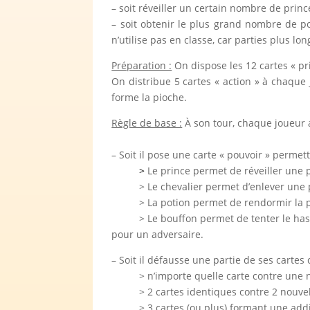
– soit réveiller un certain nombre de prin
– soit obtenir le plus grand nombre de po
n’utilise pas en classe, car parties plus lon
Préparation :
On dispose les 12 cartes « pri
On distribue 5 cartes « action » à chaque j
forme la pioche.
Règle de base :
À son tour, chaque joueur a
– Soit il pose une carte « pouvoir » permet
>
Le prince permet de réveiller une 
> Le chevalier permet d’enlever une 
> La potion permet de rendormir la p
> Le bouffon permet de tenter le has
pour un adversaire.
– Soit il défausse une partie de ses cartes 
> n’importe quelle carte contre une 
> 2 cartes identiques contre 2 nouvel
> 3 cartes (ou plus) formant une add