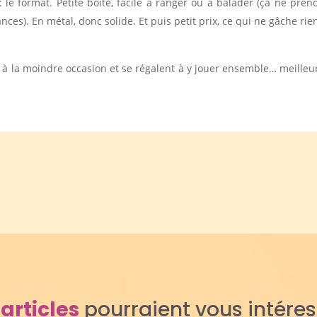
: le format. Petite boite, facile à ranger ou à balader (ça ne pren
nces). En métal, donc solide. Et puis petit prix, ce qui ne gâche rie
nt à la moindre occasion et se régalent à y jouer ensemble… meilleu
s
articles
pourraient vous intére