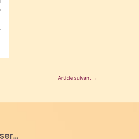
d
n
r
Article suivant
→
sser…