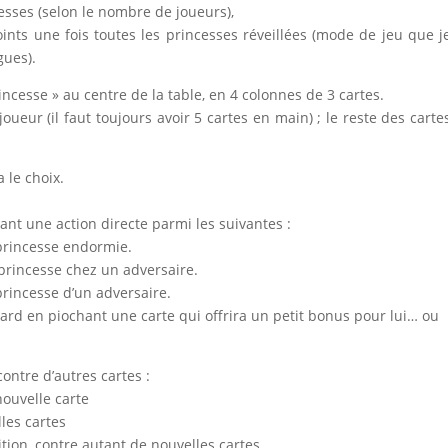
cesses (selon le nombre de joueurs),
ints une fois toutes les princesses réveillées (mode de jeu que j
gues).
ncesse » au centre de la table, en 4 colonnes de 3 cartes.
oueur (il faut toujours avoir 5 cartes en main) ; le reste des carte
 le choix.
tant une action directe parmi les suivantes :
princesse endormie.
princesse chez un adversaire.
rincesse d’un adversaire.
ard en piochant une carte qui offrira un petit bonus pour lui… ou
contre d’autres cartes :
nouvelle carte
les cartes
ition, contre autant de nouvelles cartes