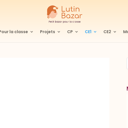
Pour la classe
Projets
CP
CE1
CE2
Mu