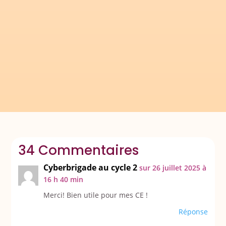
Instagram... Voici donc enfin en
téléchargement sur le blog, le petit
entrainement ritualisé que je propose à mes
CE1 pour travailler...
34 Commentaires
Cyberbrigade au cycle 2
sur 26 juillet 2025 à
16 h 40 min
Merci! Bien utile pour mes CE !
Réponse