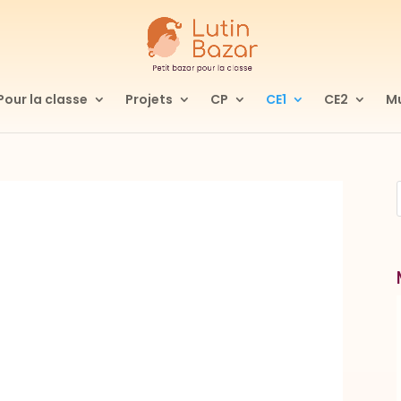
Pour la classe
Projets
CP
CE1
CE2
Mu