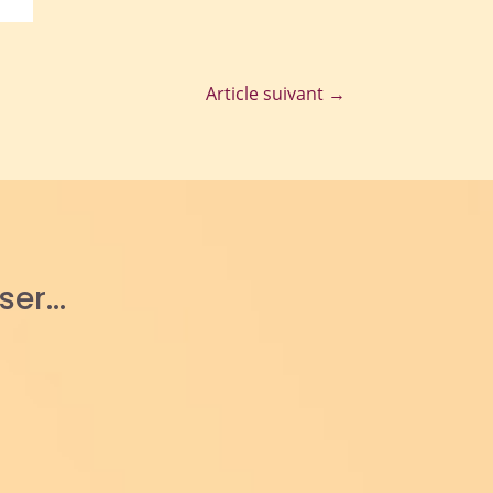
Article suivant
→
sser…