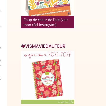
s
Coup de coeur de l'été (voir
mon réel Instagram)
e
#VISMAVIEDAUTEUR
e
s
/
t