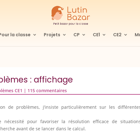
Pour la classe
Projets
CP
CE1
CE2
Mu
blèmes : affichage
blèmes CE1
|
115 commentaires
on de problèmes, j’insiste particulièrement sur les différente
 nécessité pour favoriser la résolution efficace de situation
erche avant de se lancer dans le calcul.