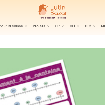
Pour la classe
Projets
CP
CE1
CE2
Mu