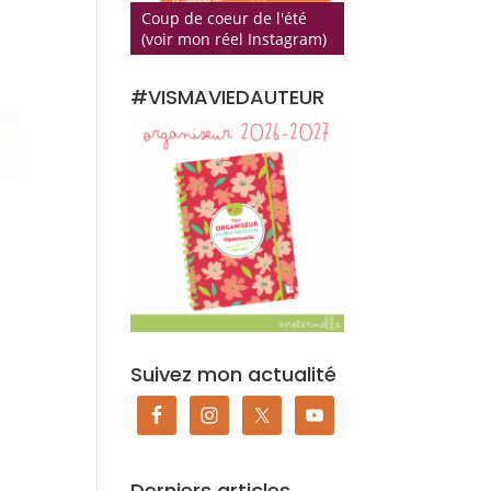
Coup de coeur de l'été
(voir mon réel Instagram)
#VISMAVIEDAUTEUR
Suivez mon actualité
Derniers articles