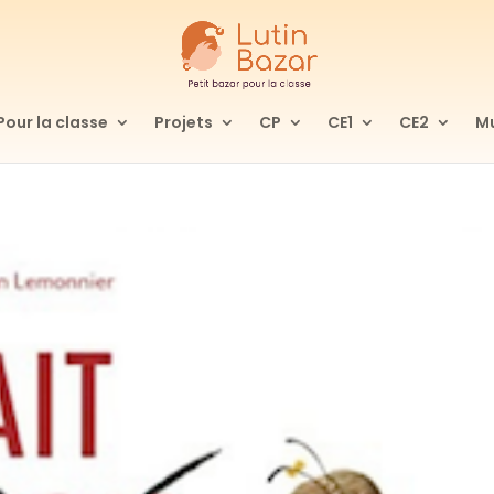
Pour la classe
Projets
CP
CE1
CE2
Mu