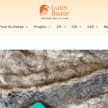
Pour la classe
Projets
CP
CE1
CE2
Mu