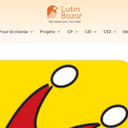
Pour la classe
Projets
CP
CE1
CE2
Mu