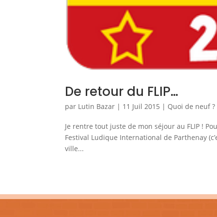
De retour du FLIP…
par
Lutin Bazar
|
11 Juil 2015
|
Quoi de neuf ?
Je rentre tout juste de mon séjour au FLIP ! Pour
Festival Ludique International de Parthenay (c’e
ville...