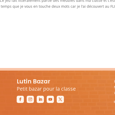
 Ce jeu fait littéralement partie des meubles dans ma classe et c’es
d temps que je vous en touche deux mots car je l’ai découvert au FL
Lutin Bazar
Petit bazar pour la classe