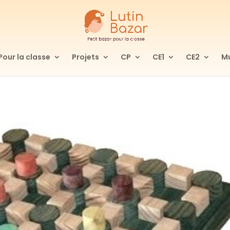
Pour la classe
Projets
CP
CE1
CE2
Mu