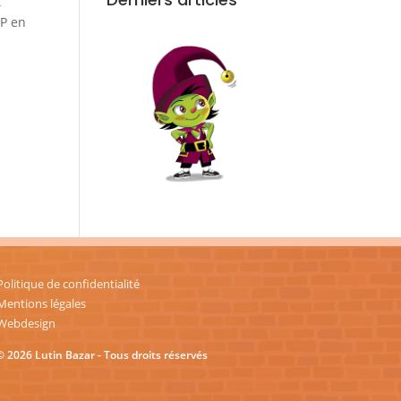
t
IP en
Politique de confidentialité
Mentions légales
Webdesign
© 2026 Lutin Bazar - Tous droits réservés