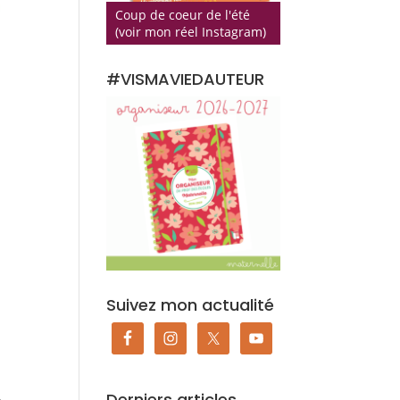
Coup de coeur de l'été
(voir mon réel Instagram)
#VISMAVIEDAUTEUR
Suivez mon actualité
Derniers articles