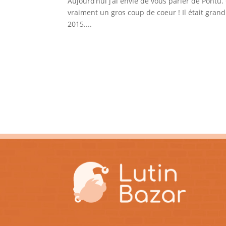
Aujourd’hui j’ai envie de vous parler de Pontu.
vraiment un gros coup de coeur ! Il était gran
2015....