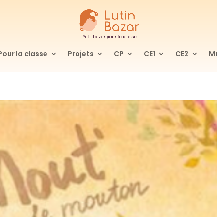
Pour la classe
Projets
CP
CE1
CE2
Mu