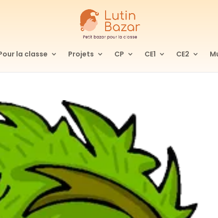
Pour la classe
Projets
CP
CE1
CE2
Mu