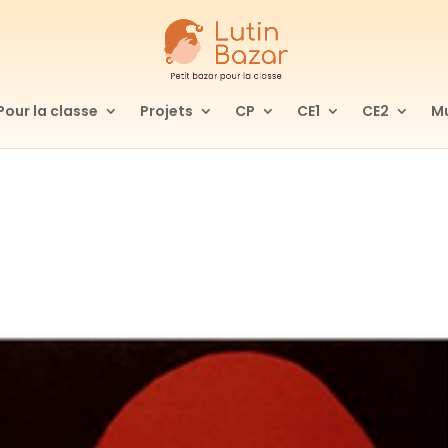
Pour la classe
Projets
CP
CE1
CE2
Mu