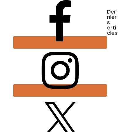
Der
nier
s
arti
cles