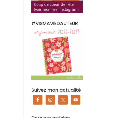
Coup de coeur de l'été
(voir mon réel Instagram)
#VISMAVIEDAUTEUR
Suivez mon actualité
Derniers articles