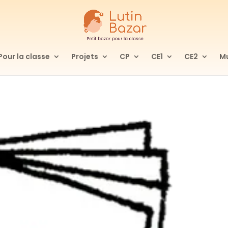
Pour la classe
Projets
CP
CE1
CE2
Mu