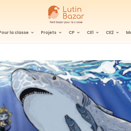
Pour la classe
Projets
CP
CE1
CE2
Mu