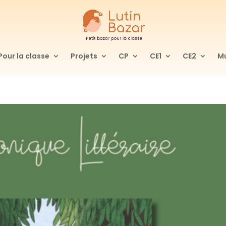
Pour la classe
Projets
CP
CE1
CE2
Mu