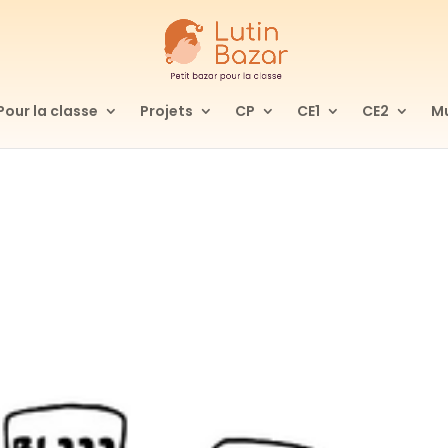
Pour la classe
Projets
CP
CE1
CE2
Mu