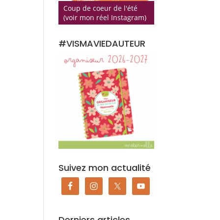
Coup de coeur de l'été
(voir mon réel Instagram)
#VISMAVIEDAUTEUR
Suivez mon actualité
Derniers articles