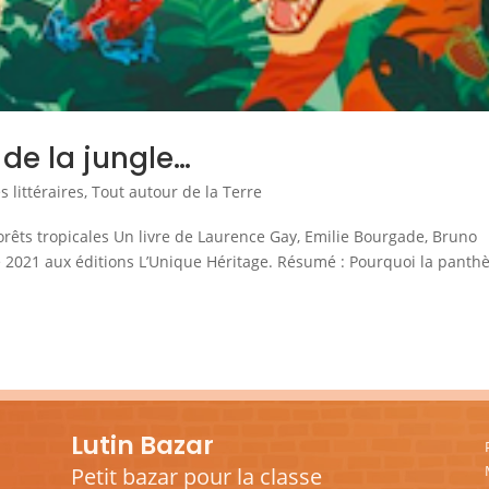
 de la jungle…
 littéraires
,
Tout autour de la Terre
forêts tropicales Un livre de Laurence Gay, Emilie Bourgade, Bruno
 2021 aux éditions L’Unique Héritage. Résumé : Pourquoi la panth
Lutin Bazar
Petit bazar pour la classe