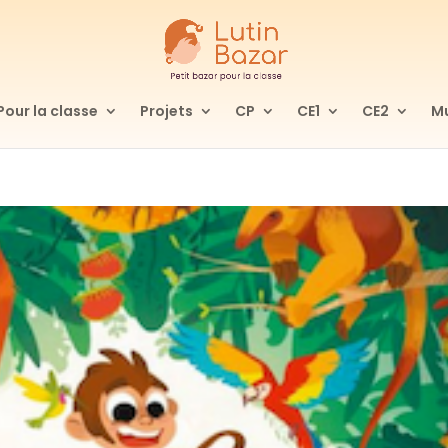
Pour la classe
Projets
CP
CE1
CE2
Mu