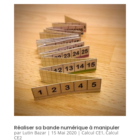
Réaliser sa bande numérique à manipuler
par
Lutin Bazar
|
15 Mai 2020
|
Calcul CE1
,
Calcul
CE2